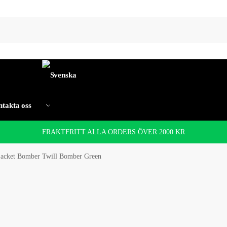
takta oss
FRAKTFRITT ALLA ORDERS ÖVER 2000 KR
jacket Bomber Twill Bomber Green