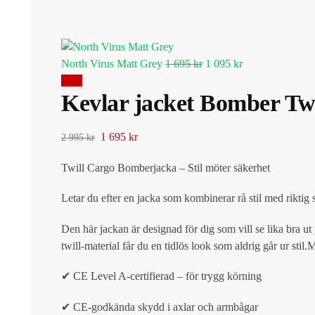
North Virus Matt Grey
1 695
kr
1 095
kr
Rea!
Kevlar jacket Bomber Tw
1 695
kr
2 995
kr
Twill Cargo Bomberjacka – Stil möter säkerhet
Letar du efter en jacka som kombinerar rå stil med riktig
Den här jackan är designad för dig som vill se lika bra 
twill-material får du en tidlös look som aldrig går ur stil
✔ CE Level A-certifierad – för trygg körning
✔ CE-godkända skydd i axlar och armbågar